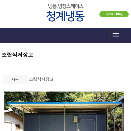
Naver Blog
Toggle
navigati
조립식저장고
조립식저장고
제목