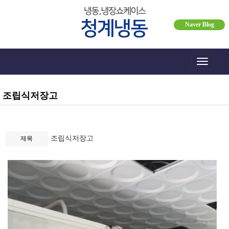
Naver Blog
Toggle
navigati
조립식저장고
조립식저장고
제목