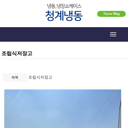
Naver Blog
Toggle
navigati
조립식저장고
조립식저장고
제목