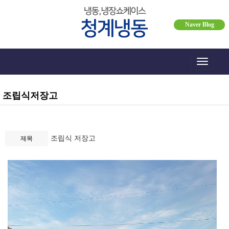
Naver Blog
Toggle
navigati
조립식저장고
조립식 저장고
제목