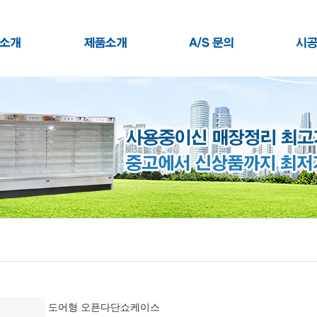
도어형 오픈다단쇼케이스